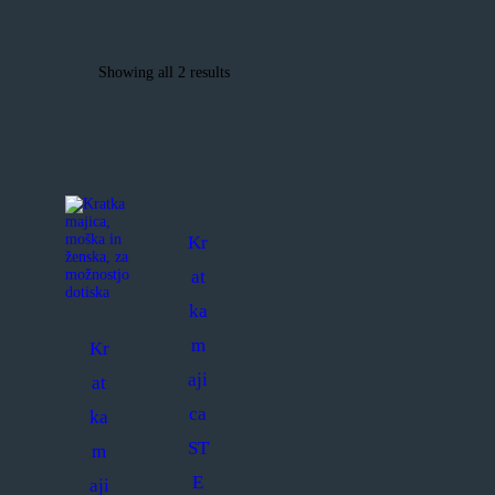
Showing all 2 results
Sorted
by
popularity
Kr
at
ka
m
Kr
aji
at
ca
ka
ST
m
E
aji