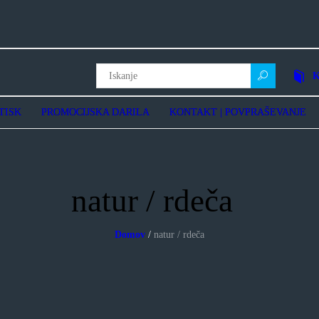
Storitve
3D Nalepke
Digitalni tisk
Abakos | digitalni tisk
Grafični studio
Promocijska darila
K
Kontakt | Povpraševanje
O podjetju
TISK
PROMOCIJSKA DARILA
KONTAKT | POVPRAŠEVANJE
Pogosta vprašanja – FAQ
natur / rdeča
Domov
/
natur / rdeča