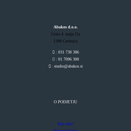
Abakos d.o.o.
Cesta 4. maja 11a
1380 Cerknica
: 031 738 386
: 01 7096 300
: studio@abakos.si
O PODJETJU
Kje smo?
Povpraševanje