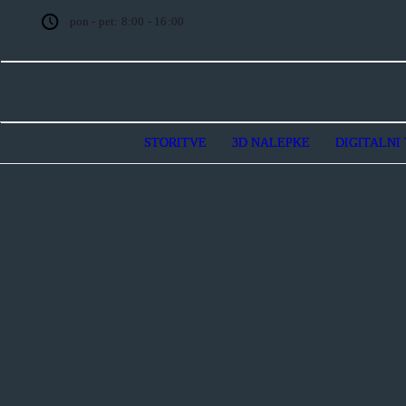
pon - pet: 8:00 - 16:00
STORITVE
3D NALEPKE
DIGITALNI 