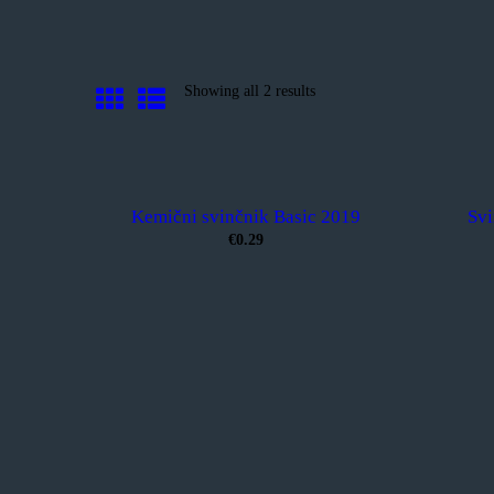
Showing all 2 results
Sorted
by
popularity
Kemični svinčnik Basic 2019
Svi
€0.29
Ta
izdelek
ima
več
različic.
Možnosti
lahko
izberete
na
strani
izdelka