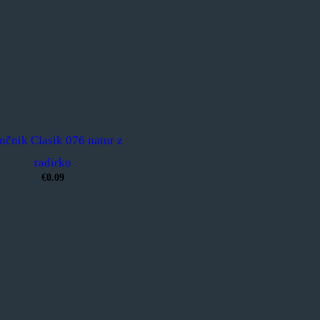
nčnik Clasik 076 natur z
radirko
€0.09
Ta
izdelek
ima
več
različic.
Možnosti
lahko
izberete
na
strani
izdelka