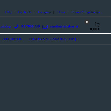
FAQ
Facebook
Instagram
O nas
Prijava / Registracija
0
atalog
01 7096 300
studio@abakos.si
0,00 €
O PODJETJU
POGOSTA VPRAŠANJA – FAQ