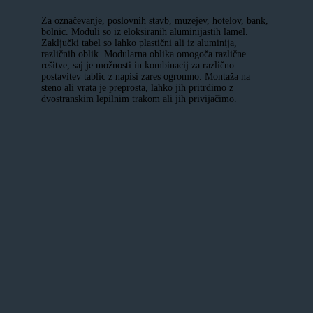
Za označevanje, poslovnih stavb, muzejev, hotelov, bank,
bolnic. Moduli so iz eloksiranih aluminijastih lamel.
Zaključki tabel so lahko plastični ali iz aluminija,
različnih oblik. Modularna oblika omogoča različne
rešitve, saj je možnosti in kombinacij za različno
postavitev tablic z napisi zares ogromno. Montaža na
steno ali vrata je preprosta, lahko jih pritrdimo z
dvostranskim lepilnim trakom ali jih privijačimo.