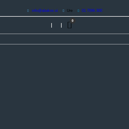
Storitve
info@abakos.si
Ure
01 7096 300
3D Nalepke
Digitalni tisk
Abakos | digitalni tisk
0
Grafični studio
Promocijska darila
Kontakt | Povpraševanje
O podjetju
Pogosta vprašanja – FAQ