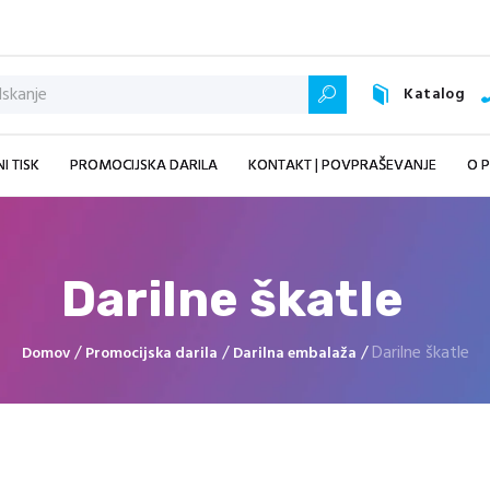
Storitve
3D Nalepke
ABAKOS | DIGITALNI TISK
Digitalni tisk
Katalog
Promocijska darila
Grafični studio
Kontakt | Povpraševanje
O podjetju
I TISK
PROMOCIJSKA DARILA
KONTAKT | POVPRAŠEVANJE
O 
Pogosta vprašanja – FAQ
Darilne škatle
/
/
/
Darilne škatle
Domov
Promocijska darila
Darilna embalaža