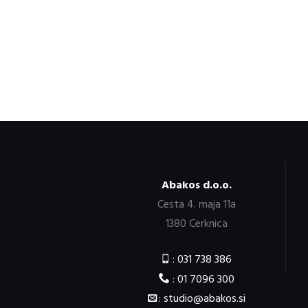
Abakos d.o.o.
Cesta 4. maja 11a
1380 Cerknica
: 031 738 386
: 01 7096 300
: studio@abakos.si