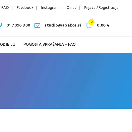
FAQ
Facebook
Instagram
O nas
Prijava / Registracija
0
01 7096 300
studio@abakos.si
0,00 €
PODJETJU
POGOSTA VPRAŠANJA – FAQ