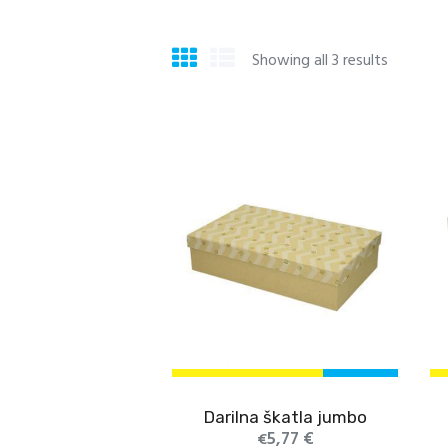
Showing all 3 results
Sorted
by
populari
Darilna škatla jumbo
5,77
€
€