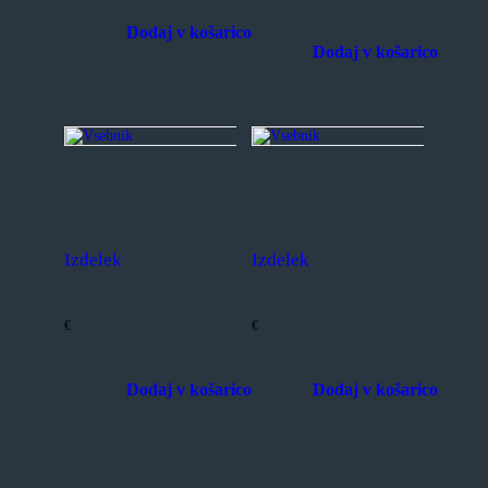
Dodaj v košarico
Dodaj v košarico
Ta
izdelek
Ta
ima
izdelek
več
ima
različic.
več
Možnosti
različic.
lahko
Možnosti
izberete
lahko
na
izberete
strani
na
izdelka
strani
Izdelek
Izdelek
izdelka
€
€
Dodaj v košarico
Dodaj v košarico
Ta
Ta
izdelek
izdelek
ima
ima
več
več