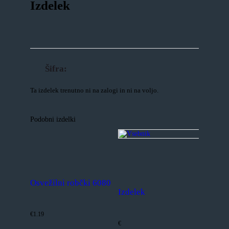
Izdelek
Šifra:
Ta izdelek trenutno ni na zalogi in ni na voljo.
Podobni izdelki
Osvežilni robčki 6080
Izdelek
€1.19
€