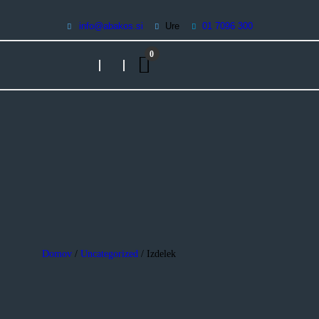
Storitve
info@abakos.si
Ure
01 7096 300
3D Nalepke
Digitalni tisk
Abakos | digitalni tisk
0
Grafični studio
Promocijska darila
Kontakt | Povpraševanje
O podjetju
Pogosta vprašanja – FAQ
Domov
/
Uncategorized
/ Izdelek