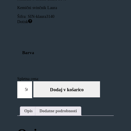
Kemični svinčnik Laura
Šifra:
SIN-klaura3140
Dotisk
Barva
Spletna cena:
Kemični
svinčnik
Dodaj v košarico
Laura
3140
količina
Opis
Dodatne podrobnosti