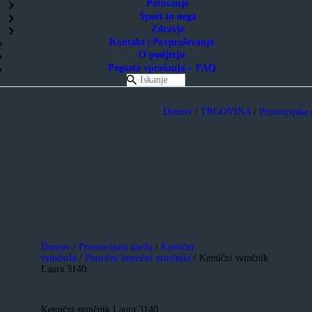
Potovanje
Šport in nega
Zdravje
Kontakt | Povpraševanje
O podjetju
Pogosta vprašanja – FAQ
Domov
/
TRGOVINA
/
Promocijska 
Domov
/
Promocijska darila
/
Kemični
svinčniki
/
Plastični kemični svinčniki
/ Kemični svinčnik
Laura 3140
Kemični svinčnik Laura 3140