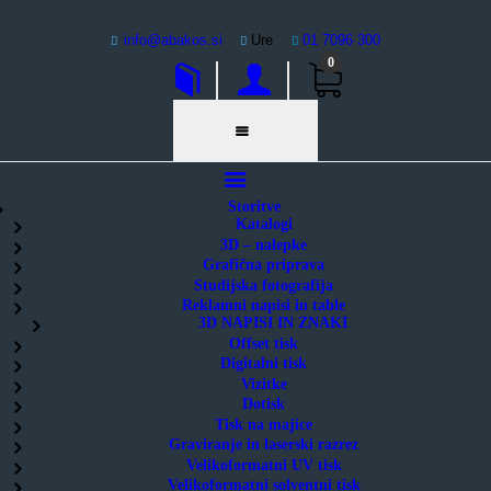
Storitve
info@abakos.si
Ure
01 7096 300
3D Nalepke
0
Digitalni tisk
Abakos | digitalni tisk
Grafični studio
Promocijska darila
Kontakt | Povpraševanje
O podjetju
Pogosta vprašanja – FAQ
Storitve
Katalogi
3D – nalepke
Grafična priprava
Studijska fotografija
Reklamni napisi in table
3D NAPISI IN ZNAKI
Offset tisk
Digitalni tisk
Vizitke
Dotisk
Tisk na majice
Graviranje in laserski razrez
Velikoformatni UV tisk
Velikoformatni solventni tisk