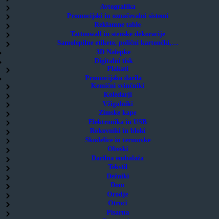
Avtografika
Promocijski in označevalni sistemi
Reklamne table
Tattoowall in stenske dekoracije
Samolepilne etikete, polični kartončki,…
3D Nalepke
Digitalni tisk
Plakati
Promocijska darila
Kemični svinčniki
Koledarji
Vžigalniki
Zimske kape
Elektronika in USB
Rokovniki in bloki
Skodelice in termovke
Obeski
Darilna embalaža
Tekstil
Dežniki
Dom
Orodje
Otroci
Pisarna