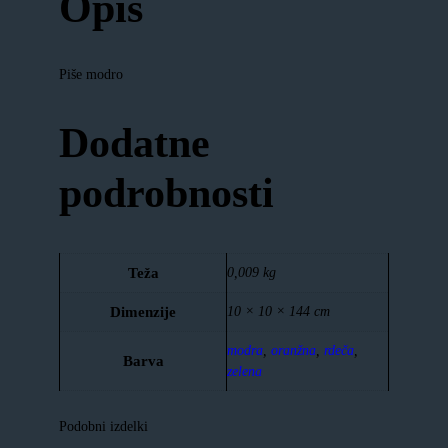
Opis
Piše modro
Dodatne
podrobnosti
Teža
0,009 kg
Dimenzije
10 × 10 × 144 cm
modra
,
oranžna
,
rdeča
,
Barva
zelena
Podobni izdelki