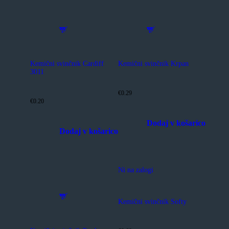
Kemični svinčnik Cardiff
Kemični svinčnik Krpan
3011
€0.29
€0.20
Dodaj v košarico
Dodaj v košarico
Ta
Ta
izdelek
izdelek
ima
ima
več
Ni na zalogi
več
različic.
različic.
Možnosti
Možnosti
lahko
lahko
izberete
Kemični svinčnik Softy
izberete
na
na
strani
strani
izdelka