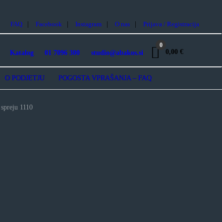
FAQ
Facebook
Instagram
O nas
Prijava / Registracija
0
0,00 €
Katalog
01 7096 300
studio@abakos.si
O PODJETJU
POGOSTA VPRAŠANJA – FAQ
 spreju 1110