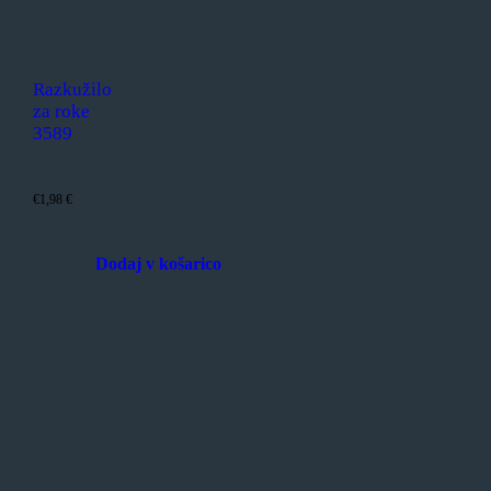
Razkužilo
za roke
3589
€
1,98
€
Dodaj v košarico