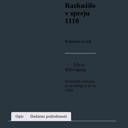
Razkužilo
v spreju
1110
Primerno za tisk
Šifra:
SIN-rvspreju
Ta izdelek trenutno
ni na zalogi in ni na
voljo.
Opis
Dodatne podrobnosti