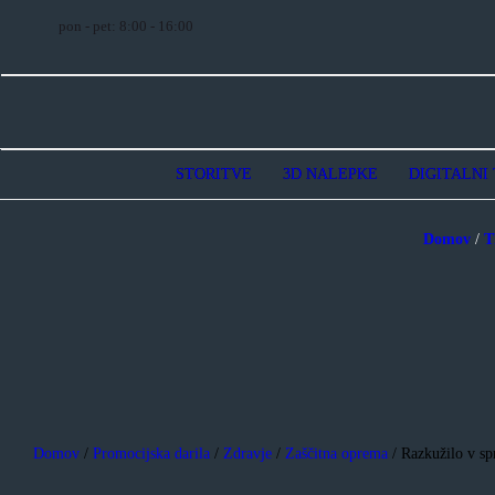
pon - pet: 8:00 - 16:00
STORITVE
3D NALEPKE
DIGITALNI 
Domov
/
T
Domov
/
Promocijska darila
/
Zdravje
/
Zaščitna oprema
/ Razkužilo v sp