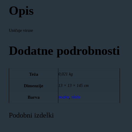
Opis
Uničuje viruse
Dodatne podrobnosti
Teža
0,021 kg
Dimenzije
13 × 13 × 145 cm
Barva
modra
,
rdeča
Podobni izdelki