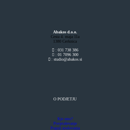
Abakos d.o.o.
Cesta 4. maja 11a
1380 Cerknica
: 031 738 386
: 01 7096 300
: studio@abakos.si
O PODJETJU
Kje smo?
Povpraševanje
Pogoji poslovanja