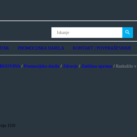
Storitve
3D Nalepke
Digitalni tisk
Abakos | digitalni tisk
Grafični studio
Promocijska darila
Kontakt | Povpraševanje
O podjetju
TISK
PROMOCIJSKA DARILA
KONTAKT | POVPRAŠEVANJE
Pogosta vprašanja – FAQ
RGOVINA
/
Promocijska darila
/
Zdravje
/
Zaščitna oprema
/
Razkužilo v
reju 1110