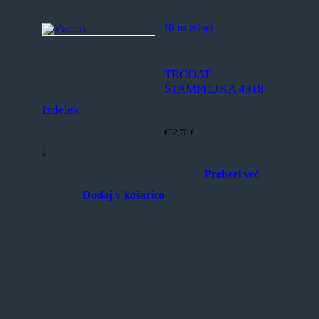
Ni na zalogi
TRODAT
ŠTAMPILJKA 4918
Izdelek
€
32,70
€
€
Preberi več
Dodaj v košarico
Ta
izdelek
ima
več
različic.
Možnosti
lahko
izberete
na