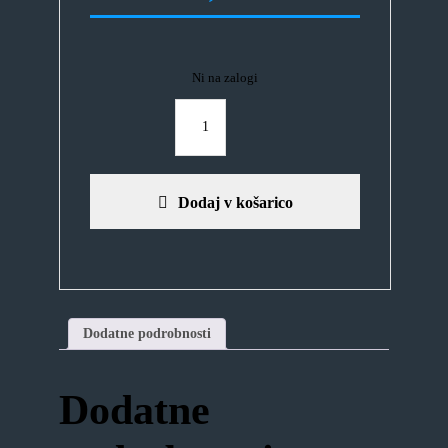
Ni na zalogi
TRODAT
ŠTAMPILJKA
44055
količina
Dodaj v košarico
Dodatne podrobnosti
Dodatne