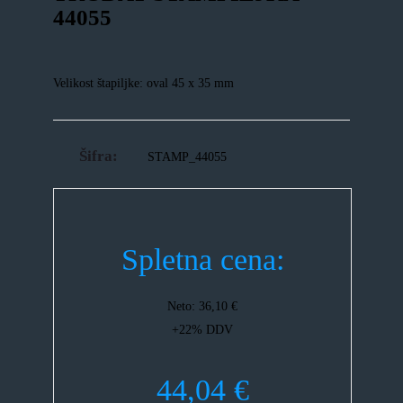
44055
Velikost štapiljke: oval 45 x 35 mm
Šifra:
STAMP_44055
Spletna cena:
Neto:
36,10
€
+22% DDV
44,04
€