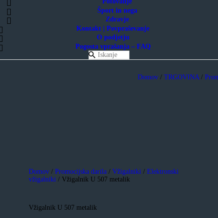
Potovanje
Šport in nega
Zdravje
Kontakt | Povpraševanje
O podjetju
Pogosta vprašanja – FAQ
Domov
/
TRGOVINA
/
Prom
Domov
/
Promocijska darila
/
Vžigalniki
/
Elektronski
vžigalniki
/ Vžigalnik U 507 metalik
Vžigalnik U 507 metalik