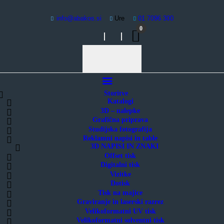
Storitve
info@abakos.si
Ure
01 7096 300
3D Nalepke
0
Digitalni tisk
Abakos | digitalni tisk
Grafični studio
Promocijska darila
Kontakt | Povpraševanje
O podjetju
Pogosta vprašanja – FAQ
Storitve
Katalogi
3D – nalepke
Grafična priprava
Studijska fotografija
Reklamni napisi in table
3D NAPISI IN ZNAKI
Offset tisk
Digitalni tisk
Vizitke
Dotisk
Tisk na majice
Graviranje in laserski razrez
Velikoformatni UV tisk
Velikoformatni solventni tisk