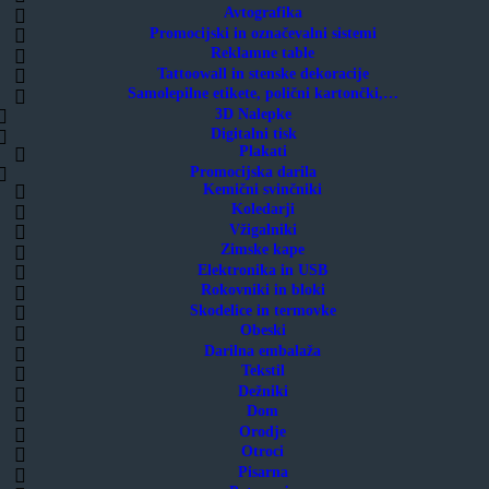
Avtografika
Promocijski in označevalni sistemi
Reklamne table
Tattoowall in stenske dekoracije
Samolepilne etikete, polični kartončki,…
3D Nalepke
Digitalni tisk
Plakati
Promocijska darila
Kemični svinčniki
Koledarji
Vžigalniki
Zimske kape
Elektronika in USB
Rokovniki in bloki
Skodelice in termovke
Obeski
Darilna embalaža
Tekstil
Dežniki
Dom
Orodje
Otroci
Pisarna