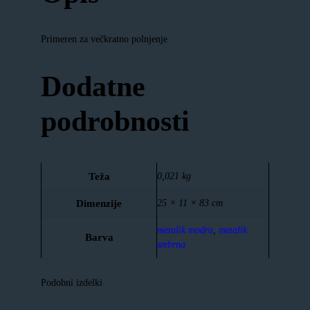
Primeren za večkratno polnjenje
Dodatne
podrobnosti
Teža
0,021 kg
Dimenzije
25 × 11 × 83 cm
metalik modra
,
metalik
Barva
srebrna
Podobni izdelki