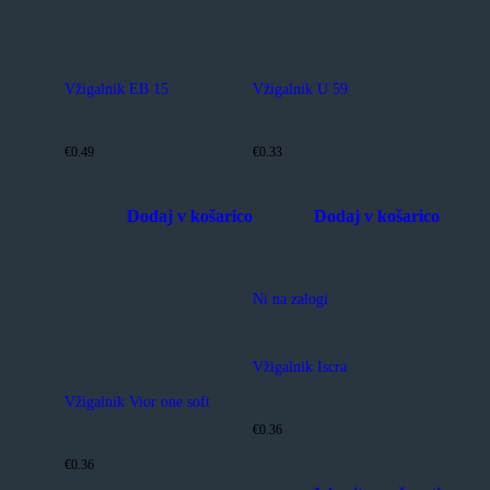
Vžigalnik EB 15
Vžigalnik U 59
€0.49
€0.33
Dodaj v košarico
Dodaj v košarico
Ta
Ta
izdelek
izdelek
ima
ima
Ni na zalogi
več
več
različic.
različic.
Možnosti
Možnosti
lahko
lahko
Vžigalnik Iscra
izberete
izberete
na
na
Vžigalnik Vior one soft
strani
strani
izdelka
izdelka
€0.36
€0.36