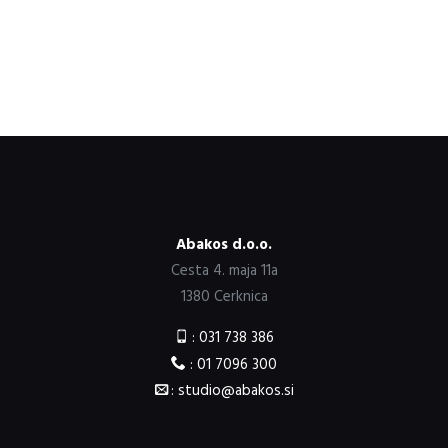
Poglej več
Abakos d.o.o.
Cesta 4. maja 11a
1380 Cerknica
: 031 738 386
: 01 7096 300
: studio@abakos.si