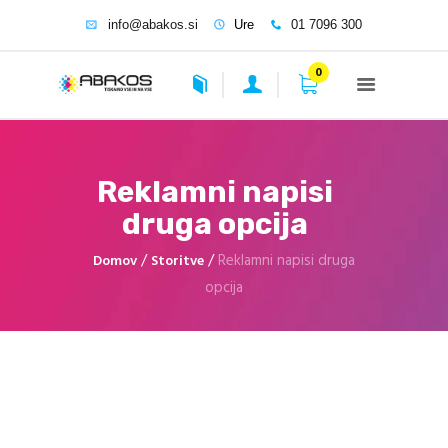
info@abakos.si
Ure
01 7096 300
Abakos | digitalni tisk
0
Grafični studio
Storitve
Reklamni napisi
3D Nalepke
druga opcija
Digitalni tisk
Promocijska darila
/
/
Reklamni napisi druga
Domov
Storitve
Kontakt | Povpraševanje
opcija
O podjetju
Pogosta vprašanja – FAQ