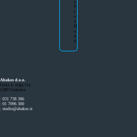
e
F
r
e
e
H
a
n
d
Abakos d.o.o.
Cesta 4. maja 11a
1380 Cerknica
: 031 738 386
: 01 7096 300
: studio@abakos.si