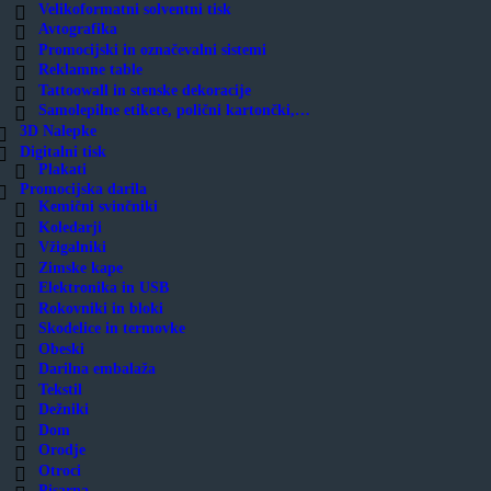
Velikoformatni solventni tisk
Avtografika
Promocijski in označevalni sistemi
Reklamne table
Tattoowall in stenske dekoracije
Samolepilne etikete, polični kartončki,…
3D Nalepke
Digitalni tisk
Plakati
Promocijska darila
Kemični svinčniki
Koledarji
Vžigalniki
Zimske kape
Elektronika in USB
Rokovniki in bloki
Skodelice in termovke
Obeski
Darilna embalaža
Tekstil
Dežniki
Dom
Orodje
Otroci
Pisarna