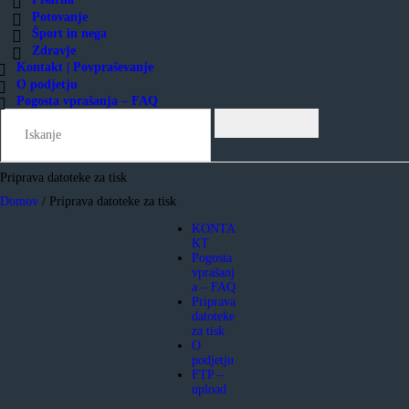
Potovanje
Šport in nega
Zdravje
Kontakt | Povpraševanje
O podjetju
Pogosta vprašanja – FAQ
Priprava datoteke za tisk
Domov
/
Priprava datoteke za tisk
KONTA
KT
Pogosta
vprašanj
a – FAQ
Priprava
datoteke
za tisk
O
podjetju
FTP –
upload