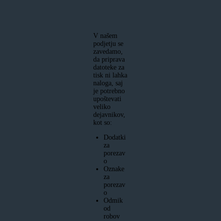
V našem
podjetju se
zavedamo,
da priprava
datoteke za
tisk ni lahka
naloga, saj
je potrebno
upoštevati
veliko
dejavnikov,
kot so:
Dodatki
za
porezav
o
Oznake
za
porezav
o
Odmik
od
robov