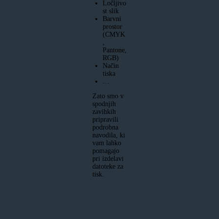
Ločljivo
st slik
Barvni
prostor
(CMYK
,
Pantone,
RGB)
Način
tiska
…
Zato smo v
spodnjih
zavihkih
pripravili
podrobna
navodila, ki
vam lahko
pomagajo
pri izdelavi
datoteke za
tisk.