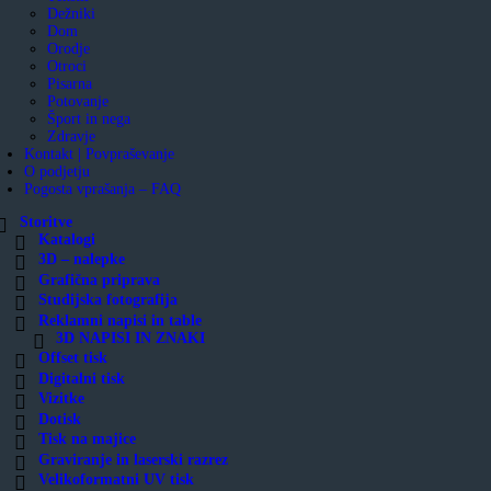
Dežniki
Dom
Orodje
Otroci
Pisarna
Potovanje
Šport in nega
Zdravje
Kontakt | Povpraševanje
O podjetju
Pogosta vprašanja – FAQ
Storitve
Katalogi
3D – nalepke
Grafična priprava
Studijska fotografija
Reklamni napisi in table
3D NAPISI IN ZNAKI
Offset tisk
Digitalni tisk
Vizitke
Dotisk
Tisk na majice
Graviranje in laserski razrez
Velikoformatni UV tisk