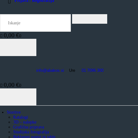
Prijava / Registracija
0,00 €
0
info@abakos.si
Ure
01 7096 300
0,00 €
0
Storitve
Katalogi
3D – nalepke
Grafična priprava
Studijska fotografija
Reklamni napisi in table