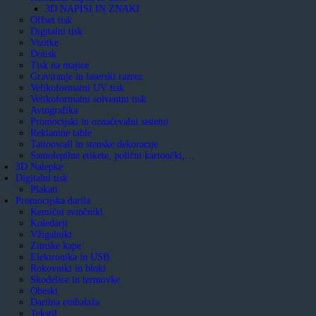
3D NAPISI IN ZNAKI
Offset tisk
Digitalni tisk
Vizitke
Dotisk
Tisk na majice
Graviranje in laserski razrez
Velikoformatni UV tisk
Velikoformatni solventni tisk
Avtografika
Promocijski in označevalni sistemi
Reklamne table
Tattoowall in stenske dekoracije
Samolepilne etikete, polični kartončki,…
3D Nalepke
Digitalni tisk
Plakati
Promocijska darila
Kemični svinčniki
Koledarji
Vžigalniki
Zimske kape
Elektronika in USB
Rokovniki in bloki
Skodelice in termovke
Obeski
Darilna embalaža
Tekstil